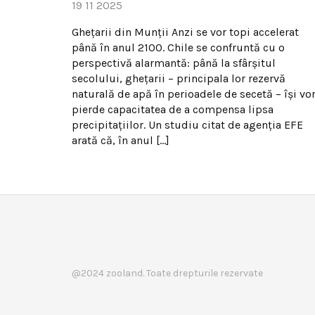
19 11 2025
Ghețarii din Munții Anzi se vor topi accelerat
până în anul 2100. Chile se confruntă cu o
perspectivă alarmantă: până la sfârșitul
secolului, ghețarii – principala lor rezervă
naturală de apă în perioadele de secetă – își vo
pierde capacitatea de a compensa lipsa
precipitațiilor. Un studiu citat de agenția EFE
arată că, în anul […]
@2024 zooland. Toate drepturile rezervate