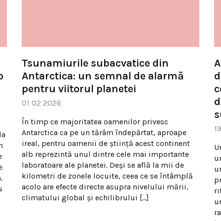
Tsunamiurile subacvatice din
A
b
Antarctica: un semnal de alarmă
d
pentru viitorul planetei
c
d
01 02 2026
s
În timp ce majoritatea oamenilor privesc
1
Antarctica ca pe un tărâm îndepărtat, aproape
la
ireal, pentru oamenii de știință acest continent
n
U
alb reprezintă unul dintre cele mai importante
e
u
laboratoare ale planetei. Deși se află la mii de
e
u
kilometri de zonele locuite, ceea ce se întâmplă
.
p
acolo are efecte directe asupra nivelului mării,
u
r
climatului global și echilibrului […]
u
r