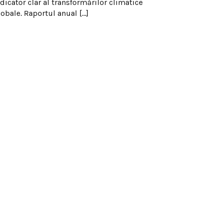
ndicator clar al transformărilor climatice
lobale. Raportul anual […]