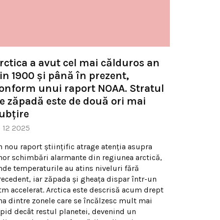
rctica a avut cel mai călduros an
in 1900 și până în prezent,
onform unui raport NOAA. Stratul
e zăpadă este de două ori mai
ubțire
9 12 2025
n nou raport științific atrage atenția asupra
nor schimbări alarmante din regiunea arctică,
nde temperaturile au atins niveluri fără
recedent, iar zăpada și gheața dispar într-un
itm accelerat. Arctica este descrisă acum drept
na dintre zonele care se încălzesc mult mai
apid decât restul planetei, devenind un