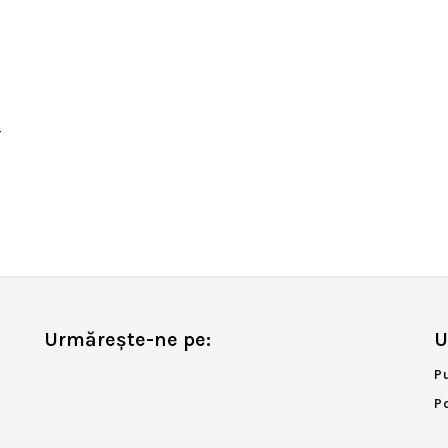
r
Urmărește-ne pe:
U
P
P