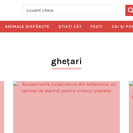
ANIMALE DISPĂRUTE
ŞTIAŢI CĂ?
PEŞTI
CAI ŞI PO
ghețari