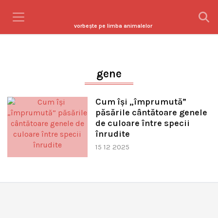
vorbeşte pe limba animalelor
gene
Cum își „împrumută”
păsările cântătoare genele
de culoare între specii
înrudite
15 12 2025