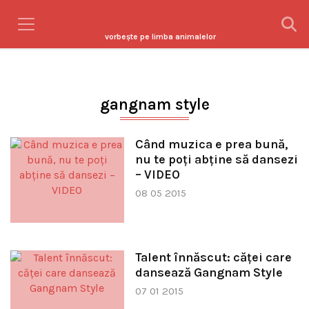
vorbeşte pe limba animalelor
gangnam style
Când muzica e prea bună,
nu te poți abține să dansezi
– VIDEO
08 05 2015
Talent înnăscut: căţei care
dansează Gangnam Style
07 01 2015