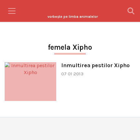
vorbeşte pe limba animalelor
femela Xipho
Inmultirea pestilor Xipho
07 01 2013