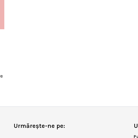
re
Urmărește-ne pe:
U
P