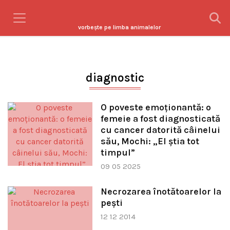
vorbeşte pe limba animalelor
diagnostic
O poveste emoționantă: o
femeie a fost diagnosticată
cu cancer datorită câinelui
său, Mochi: „El știa tot
timpul”
09 05 2025
Necrozarea înotătoarelor la
pești
12 12 2014