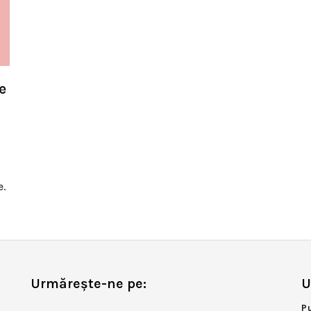
e
e.
Urmărește-ne pe:
U
P