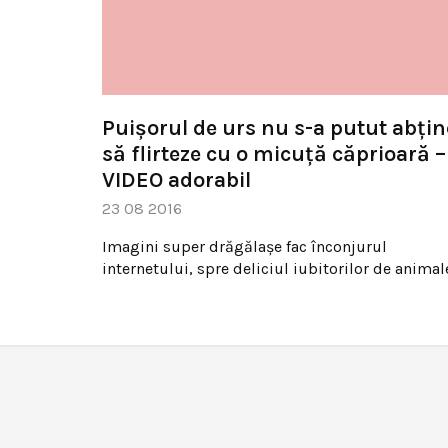
Puișorul de urs nu s-a putut abțin
să flirteze cu o micuță căprioară –
VIDEO adorabil
23 08 2016
Imagini super drăgălaşe fac înconjurul
internetului, spre deliciul iubitorilor de animal