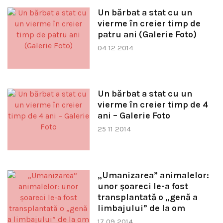
Un bărbat a stat cu un
vierme în creier timp de
patru ani (Galerie Foto)
04 12 2014
Un bărbat a stat cu un
vierme în creier timp de 4
ani – Galerie Foto
25 11 2014
„Umanizarea” animalelor:
unor şoareci le-a fost
transplantată o „genă a
limbajului” de la om
17 09 2014