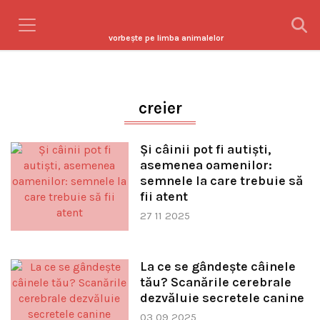
vorbeşte pe limba animalelor
creier
Și câinii pot fi autiști,
asemenea oamenilor:
semnele la care trebuie să
fii atent
27 11 2025
La ce se gândește câinele
tău? Scanările cerebrale
dezvăluie secretele canine
03 09 2025