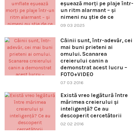
eșuează morți pe plaje într-
un ritm alarmant – și
nimeni nu știe de ce
09 03 2025
Câinii sunt, într-adevăr, cei
mai buni prieteni ai
omului. Scanarea
creierului canin a
demonstrat acest lucru –
FOTO+VIDEO
07 03 2016
Există vreo legătură între
mărimea creierului şi
inteligenţă? Ce au
descoperit cercetătorii
02 02 2016