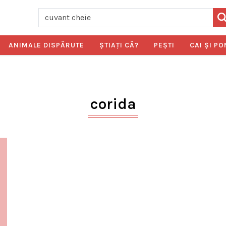
ANIMALE DISPĂRUTE
ŞTIAŢI CĂ?
PEŞTI
CAI ŞI PO
corida