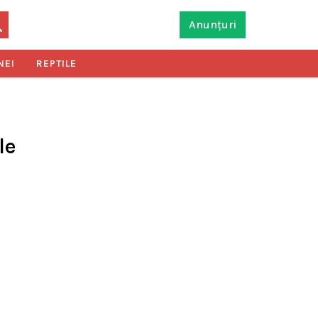
Anunțuri
NEI
REPTILE
le