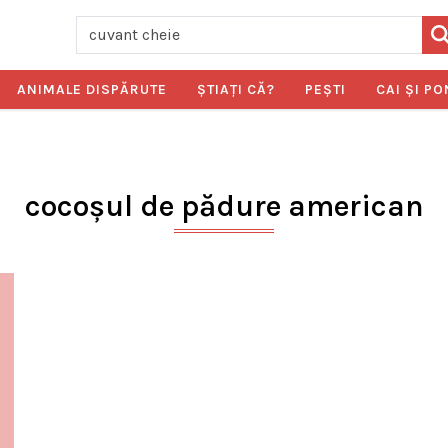
ANIMALE DISPĂRUTE
ŞTIAŢI CĂ?
PEŞTI
CAI ŞI PO
cocoșul de pădure american