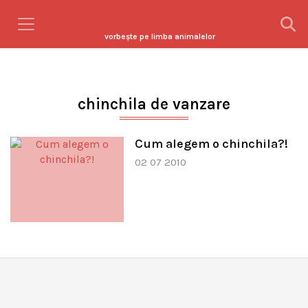
vorbeşte pe limba animalelor
chinchila de vanzare
Cum alegem o chinchila?!
02 07 2010