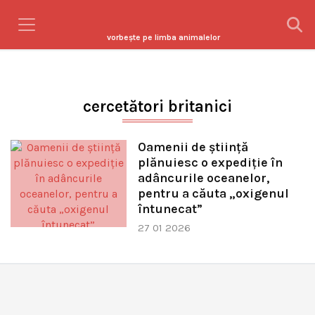
vorbeşte pe limba animalelor
cercetători britanici
Oamenii de știință
plănuiesc o expediție în
adâncurile oceanelor,
pentru a căuta „oxigenul
întunecat”
27 01 2026