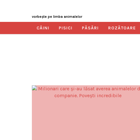
vorbeşte pe limba animalelor
CÂINI
PISICI
PĂSĂRI
ROZĂTOARE