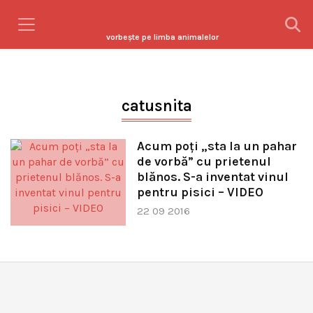
vorbeşte pe limba animalelor
catusnita
Acum poţi „sta la un pahar
de vorbă” cu prietenul
blănos. S-a inventat vinul
pentru pisici – VIDEO
22 09 2016