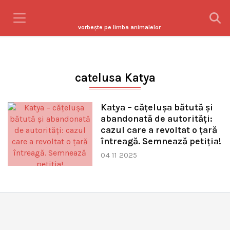
vorbeşte pe limba animalelor
catelusa Katya
Katya – cățelușa bătută și
abandonată de autorități:
cazul care a revoltat o țară
întreagă. Semnează petiția!
04 11 2025