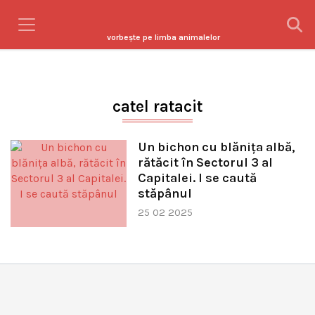
vorbeşte pe limba animalelor
catel ratacit
Un bichon cu blănița albă,
rătăcit în Sectorul 3 al
Capitalei. I se caută
stăpânul
25 02 2025