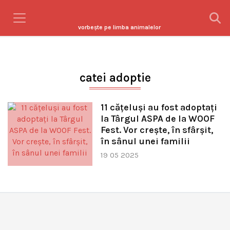
vorbeşte pe limba animalelor
catei adoptie
11 cățeluși au fost adoptați
la Târgul ASPA de la WOOF
Fest. Vor crește, în sfârșit,
în sânul unei familii
19 05 2025