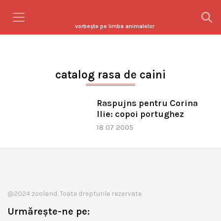
vorbeşte pe limba animalelor
catalog rasa de caini
Raspujns pentru Corina
Ilie: copoi portughez
18 07 2005
@2024 zooland. Toate drepturile rezervate
Urmărește-ne pe: