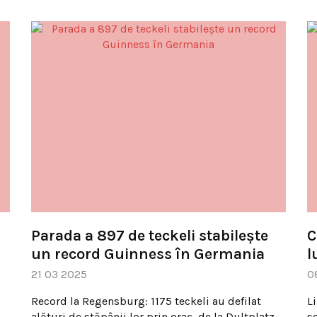
Parada a 897 de teckeli stabilește
C
un record Guinness în Germania
l
21 03 2025
0
Record la Regensburg: 1175 teckeli au defilat
L
alături de stăpânii lor prin oraș, de la Dultplatz
se