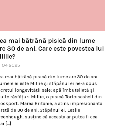
ea mai bătrână pisică din lume
re 30 de ani. Care este povestea lui
illie?
1 04 2025
ea mai bătrână pisică din lume are 30 de ani.
umele ei este Millie și stăpânul ei ne-a spus
ecretul longevității sale: apă îmbuteliată și
lte răsfățuri Millie, o pisică Tortoiseshell din
tockport, Marea Britanie, a atins impresionanta
rstă de 30 de ani. Stăpânul ei, Leslie
reenhough, susține că aceasta ar putea fi cea
ai […]