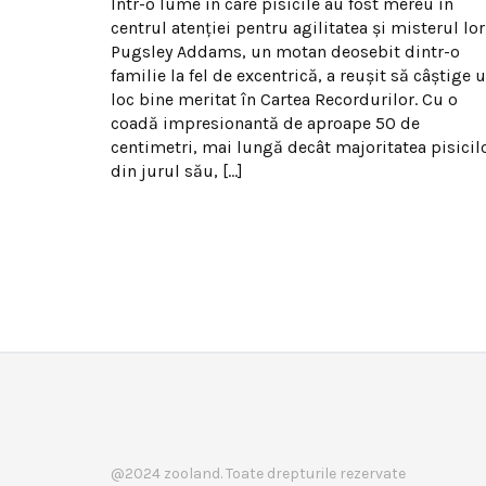
Într-o lume în care pisicile au fost mereu în
centrul atenției pentru agilitatea și misterul lor
Pugsley Addams, un motan deosebit dintr-o
familie la fel de excentrică, a reușit să câștige 
loc bine meritat în Cartea Recordurilor. Cu o
coadă impresionantă de aproape 50 de
centimetri, mai lungă decât majoritatea pisicil
din jurul său, […]
@2024 zooland. Toate drepturile rezervate