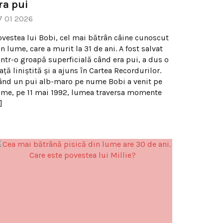
ra pui
7 01 2026
ovestea lui Bobi, cel mai bătrân câine cunoscut
n lume, care a murit la 31 de ani. A fost salvat
intr-o groapă superficială când era pui, a dus o
ață liniștită și a ajuns în Cartea Recordurilor.
ând un pui alb-maro pe nume Bobi a venit pe
ume, pe 11 mai 1992, lumea traversa momente
]