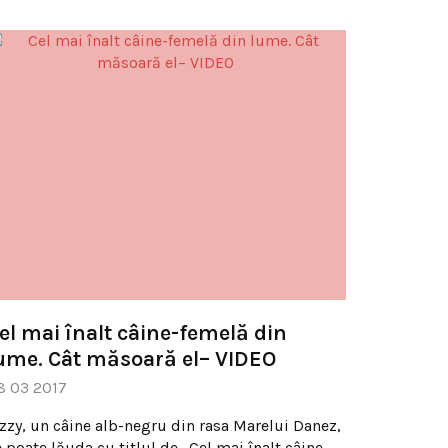
el mai înalt câine-femelă din
ume. Cât măsoară el– VIDEO
8 03 2017
izzy, un câine alb-negru din rasa Marelui Danez,
 poate lăuda cu titlul de „Cel mai înalt câine-