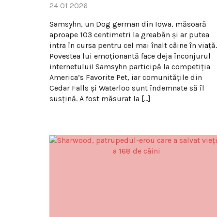
24 01 2026
Samsyhn, un Dog german din Iowa, măsoară
aproape 103 centimetri la greabăn și ar putea
intra în cursa pentru cel mai înalt câine în viață.
Povestea lui emoționantă face deja înconjurul
internetului! Samsyhn participă la competiția
America’s Favorite Pet, iar comunitățile din
Cedar Falls și Waterloo sunt îndemnate să îl
susțină. A fost măsurat la […]