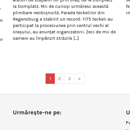
la Domplatz. Mii de curioși urmăresc această
f
,
plimbare neobișnuită. Parada teckelilor din
in
Regensburg a stabilit un record: 1175 teckeli au
un
participat la procesiunea prin centrul vechi al
orașului, au anunțat organizatorii. Zeci de mii de
oameni au împânzit străzile […]
or
1
2
3
»
Urmărește-ne pe:
U
P