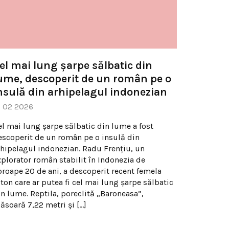
el mai lung șarpe sălbatic din
ume, descoperit de un român pe o
nsulă din arhipelagul indonezian
6 02 2026
el mai lung șarpe sălbatic din lume a fost
escoperit de un român pe o insulă din
rhipelagul indonezian. Radu Frențiu, un
xplorator român stabilit în Indonezia de
proape 20 de ani, a descoperit recent femela
iton care ar putea fi cel mai lung șarpe sălbatic
in lume. Reptila, poreclită „Baroneasa”,
ăsoară 7,22 metri și […]