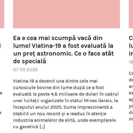
ă
Ea e cea mai scumpă vacă din
C
i
lume! Viatina-19 a fost evaluată la
l
un preț astronomic. Ce o face atât
i
de specială
1
07 05 2026
C
d
Viatina-19 a devenit una dintre cele mai
a
cunoscute bovine din lume după ce a fost
ne
e
evaluată la peste 4,8 milioane de dolari în cadrul
a
unei licitații organizate în statul Minas Gerais, la
p
începutul anului 2025. Suma impresionantă a
a
d
stabilit un nou record și a readus în atenție
m
industria animalelor de elită, unde exemplarele
cu genetică […]