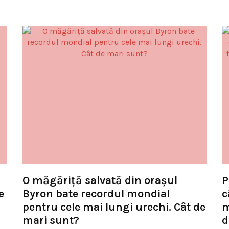
O măgăriță salvată din orașul
P
e
Byron bate recordul mondial
c
pentru cele mai lungi urechi. Cât de
m
mari sunt?
d