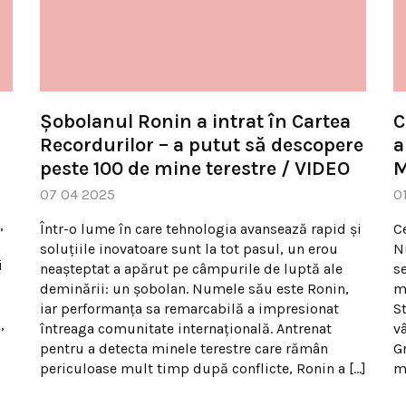
Șobolanul Ronin a intrat în Cartea
C
Recordurilor – a putut să descopere
a
peste 100 de mine terestre / VIDEO
M
07 04 2025
0
,
Într-o lume în care tehnologia avansează rapid și
C
soluțiile inovatoare sunt la tot pasul, un erou
N
i
neașteptat a apărut pe câmpurile de luptă ale
s
deminării: un șobolan. Numele său este Ronin,
mu
iar performanța sa remarcabilă a impresionat
S
,
întreaga comunitate internațională. Antrenat
vâ
pentru a detecta minele terestre care rămân
G
periculoase mult timp după conflicte, Ronin a […]
m