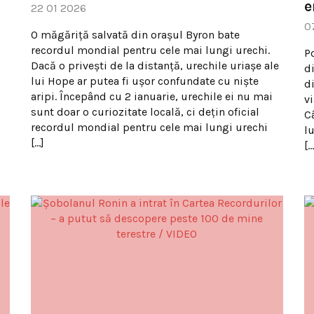
e
22 01 2026
0
O măgăriță salvată din orașul Byron bate
recordul mondial pentru cele mai lungi urechi.
P
Dacă o privești de la distanță, urechile uriașe ale
di
lui Hope ar putea fi ușor confundate cu niște
d
aripi. Începând cu 2 ianuarie, urechile ei nu mai
vi
sunt doar o curiozitate locală, ci dețin oficial
C
recordul mondial pentru cele mai lungi urechi
l
[…]
[…