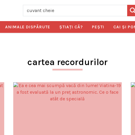
ANIMALE DISPĂRUTE
ŞTIAŢI CĂ?
PEŞTI
CAI ŞI PO
cartea recordurilor