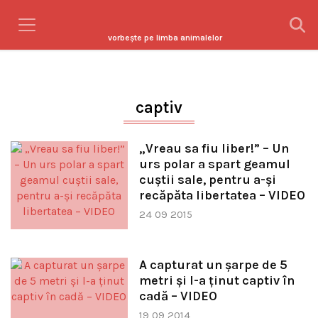
vorbeşte pe limba animalelor
captiv
„Vreau sa fiu liber!” – Un
urs polar a spart geamul
cuștii sale, pentru a-și
recăpăta libertatea – VIDEO
24 09 2015
A capturat un şarpe de 5
metri şi l-a ţinut captiv în
cadă – VIDEO
19 09 2014