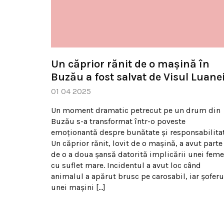
Un căprior rănit de o mașină în
Buzău a fost salvat de Visul Luanei
01 04 2025
Un moment dramatic petrecut pe un drum din
Buzău s-a transformat într-o poveste
emoționantă despre bunătate și responsabilitat
Un căprior rănit, lovit de o mașină, a avut parte
de o a doua șansă datorită implicării unei feme
cu suflet mare. Incidentul a avut loc când
animalul a apărut brusc pe carosabil, iar șoferu
unei mașini […]