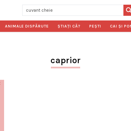
ANIMALE DISPĂRUTE
ŞTIAŢI CĂ?
PEŞTI
CAI ŞI PO
caprior