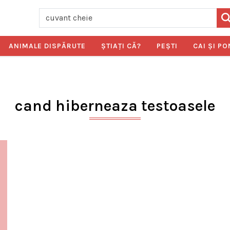
ANIMALE DISPĂRUTE
ŞTIAŢI CĂ?
PEŞTI
CAI ŞI PO
cand hiberneaza testoasele