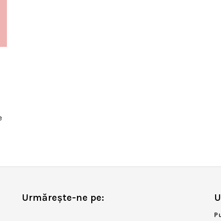
e
Urmărește-ne pe:
U
P