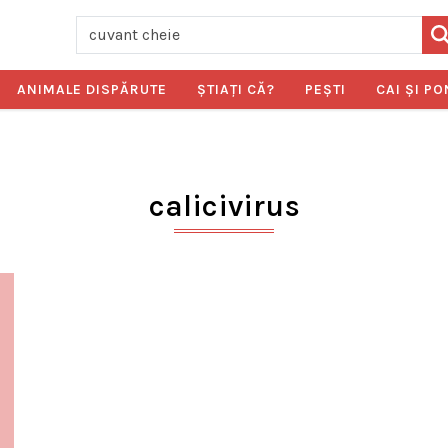
ANIMALE DISPĂRUTE
ŞTIAŢI CĂ?
PEŞTI
CAI ŞI PO
calicivirus