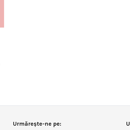
u
Urmărește-ne pe:
U