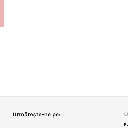
e
Urmărește-ne pe:
U
P