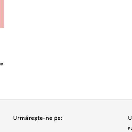
sa
Urmărește-ne pe:
U
P