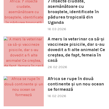
7 insecte ciudate,
asemănătoare cu
broaștele, identificate în
pădurea tropicală din
Uganda
16 03 2026
A mers la veterinar ca să-și
vaccineze pisicile, dar s-au
dovedit a fi alte animale! Ce
creștea, de fapt, femeia în
casă
26 02 2026
Africa se rupe în două
continente și un nou ocean
se formează
16 02 2026