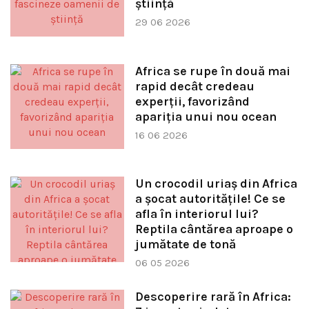
știință
29 06 2026
Africa se rupe în două mai
rapid decât credeau
experții, favorizând
apariția unui nou ocean
16 06 2026
Un crocodil uriaș din Africa
a șocat autoritățile! Ce se
afla în interiorul lui?
Reptila cântărea aproape o
jumătate de tonă
06 05 2026
Descoperire rară în Africa: