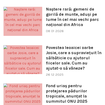
Naștere rară: gemeni de
gorilă de munte, aduși pe
lume în cel mai vechi parc
național din Africa
08 01 2026
Povestea leoaicei oarbe
Josie, care a supraviețuit în
sălbăticie cu ajutorul
fiicelor sale. Cum au
ajutat-o să vâneze?
26 12 2025
Fond uriaș pentru
protejarea pădurilor
tropicale, anunțat la
summitul ONU 2025