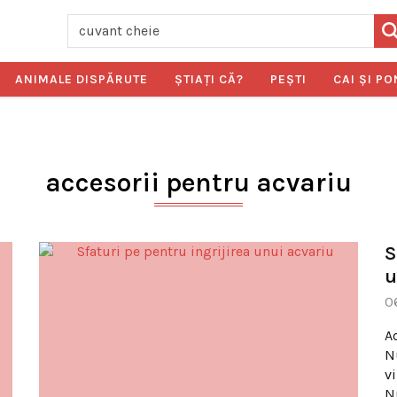
ANIMALE DISPĂRUTE
ŞTIAŢI CĂ?
PEŞTI
CAI ŞI PO
accesorii pentru acvariu
S
u
0
Ac
N
v
N