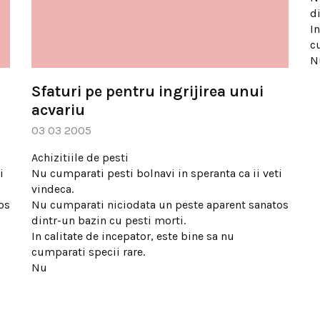
d
In
c
N
Sfaturi pe pentru ingrijirea unui
acvariu
03 03 2005
Achizitiile de pesti
i
Nu cumparati pesti bolnavi in speranta ca ii veti
vindeca.
os
Nu cumparati niciodata un peste aparent sanatos
dintr-un bazin cu pesti morti.
In calitate de incepator, este bine sa nu
cumparati specii rare.
Nu