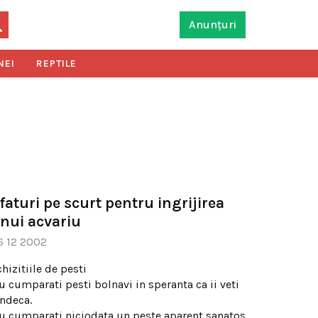
Anunțuri
NEI
REPTILE
faturi pe scurt pentru ingrijirea
nui acvariu
6 12 2002
hizitiile de pesti
u cumparati pesti bolnavi in speranta ca ii veti
indeca.
u cumparati niciodata un peste aparent sanatos