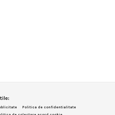
tile:
ublicitate
Politica de confidentialitate
olitica de colectare acord cookie