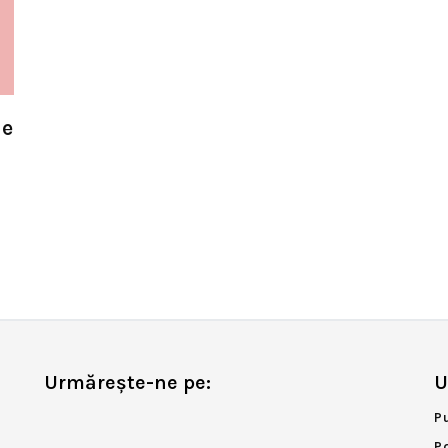
de
Urmărește-ne pe:
U
P
P