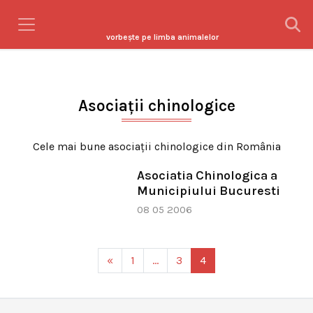
vorbeşte pe limba animalelor
Asociaţii chinologice
Cele mai bune asociaţii chinologice din România
Asociatia Chinologica a
Municipiului Bucuresti
08 05 2006
«
1
…
3
4