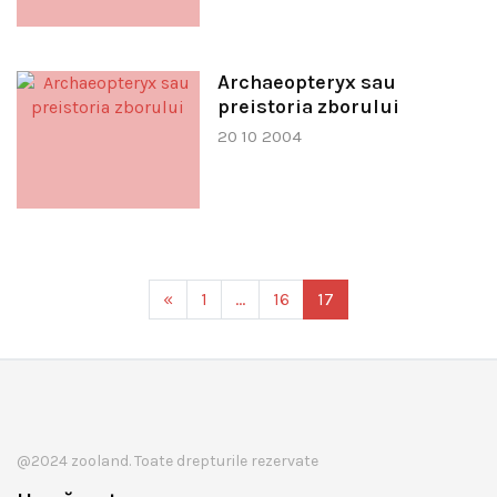
Archaeopteryx sau
preistoria zborului
20 10 2004
«
1
…
16
17
@2024 zooland. Toate drepturile rezervate