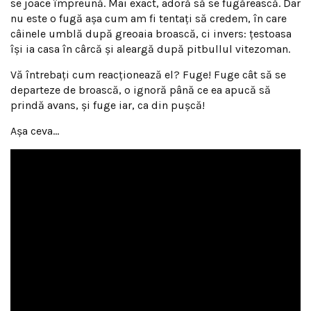
se joace împreună. Mai exact, adoră să se fugărească. Dar
nu este o fugă așa cum am fi tentați să credem, în care
câinele umblă după greoaia broască, ci invers: țestoasa
își ia casa în cârcă și aleargă după pitbullul vitezoman.
Vă întrebați cum reacționează el? Fuge! Fuge cât să se
departeze de broască, o ignoră până ce ea apucă să
prindă avans, și fuge iar, ca din pușcă!
Așa ceva…