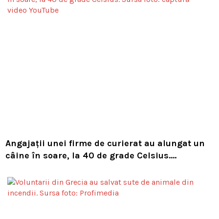
Angajații unei firme de curierat au alungat un
câine în soare, la 40 de grade Celsius.
Compania i-a concediat și caută acum animalul