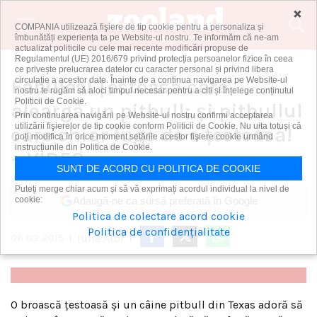
×
COMPANIA utilizează fişiere de tip cookie pentru a personaliza și
îmbunătăți experiența ta pe Website-ul nostru. Te informăm că ne-am
vorbeşte pe limba animalelor
actualizat politicile cu cele mai recente modificări propuse de
Regulamentul (UE) 2016/679 privind protecția persoanelor fizice în ceea
ce privește prelucrarea datelor cu caracter personal și privind libera
Fabulos! Țestoasa care
circulație a acestor date. Înainte de a continua navigarea pe Website-ul
nostru te rugăm să aloci timpul necesar pentru a citi și înțelege conținutul
Politicii de Cookie.
aleargă un pitbull; și pitbullul
Prin continuarea navigării pe Website-ul nostru confirmi acceptarea
utilizării fişierelor de tip cookie conform Politicii de Cookie. Nu uita totuși că
care chiar fuge de o țestoasă!
poți modifica în orice moment setările acestor fişiere cookie urmând
instrucțiunile din Politica de Cookie.
– VIDEO
SUNT DE ACORD CU POLITICA DE COOKIE
Puteți merge chiar acum și să vă exprimați acordul individual la nivel de
cookie:
Adaugă-ne ca sursă preferată în Google
Politica de colectare acord cookie
Politica de confidențialitate
Iulia Albi
06 03 2015
|
|
O broască țestoasă și un câine pitbull din Texas adoră să